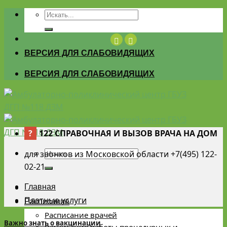
Skip
to
content
ВЕРСИЯ ДЛЯ СЛАБОВИДЯЩИХ
ВЕРСИЯ ДЛЯ СЛАБОВИДЯЩИХ
?
122 СПРАВОЧНАЯ И ВЫЗОВ ВРАЧА НА ДОМ
для звонков из Московской области +7(495) 122-
02-21
Главная
Платные услуги
Расписание
Расписание врачей
Важно знать о вакцинации