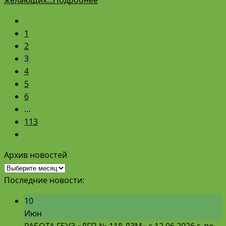
1
2
3
4
5
6
…
113
Архив новостей
Архив
новостей
Последние новости:
10
Июн
РАБОТА ГБУЗ «ДГП № 118 ДЗМ» с 12.06.2026 г. по