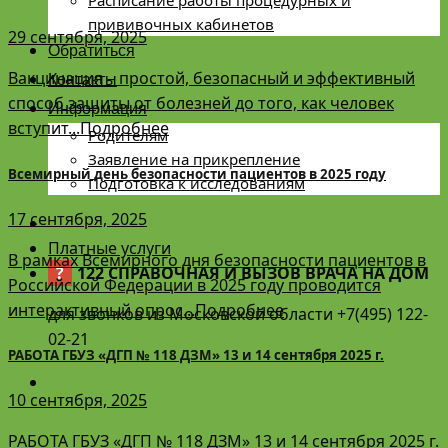
Расписание работы процедурных и
прививочных кабинетов
29 сентября, 2025
Обратиться
Вакцинация – простой, безопасный и эффективный
Контакты
способ защиты от болезней до того, как человек
Информация
вступит...Подробнее
Родителям
Заявление на прикрепление
Всемирный день безопасности пациентов в 2025 году
Подготовка к исследованиям
17 сентября, 2025
Платные услуги
В рамках Всемирного дня безопасности пациентов в
?
122 СПРАВОЧНАЯ И ВЫЗОВ ВРАЧА НА ДОМ
Российской Федерации в 2025 году проводится
интерактивный опрос...Подробнее
для звонков из Московской области +7(495) 122-
02-21
РАБОТА ГБУЗ «ДГП № 118 ДЗМ» 13 и 14 сентября 2025 г.
10 сентября, 2025
РАБОТА ГБУЗ «ДГП № 118 ДЗМ» 13 и 14 сентября 2025 г.