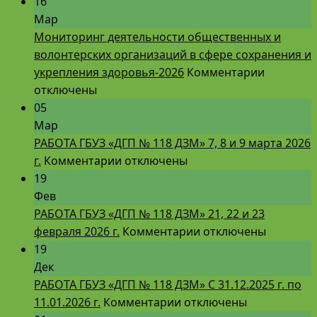
записи
проходит
16
День
VIII
Мар
здоровья!!!
этап
Мониторинг деятельности общественных и
Всероссийской
волонтерских организаций в сфере сохранения и
просветительск
к
укрепления здоровья-2026
Комментарии
эстафеты
записи
отключены
«Мои
Монитор
05
финансы»
деятельн
Мар
–
обществ
РАБОТА ГБУЗ «ДГП № 118 ДЗМ» 7, 8 и 9 марта 2026
к
«Азбука
и
г.
Комментарии
отключены
записи
инвестора»
волонтер
19
РАБОТА
организа
Фев
ГБУЗ
в
РАБОТА ГБУЗ «ДГП № 118 ДЗМ» 21, 22 и 23
«ДГП
к
сфере
февраля 2026 г.
Комментарии
отключены
№
записи
сохранен
19
118
РАБОТА
и
Дек
ДЗМ»
ГБУЗ
укреплен
РАБОТА ГБУЗ «ДГП № 118 ДЗМ» С 31.12.2025 г. по
7,
к
«ДГП
здоровья
11.01.2026 г.
Комментарии
отключены