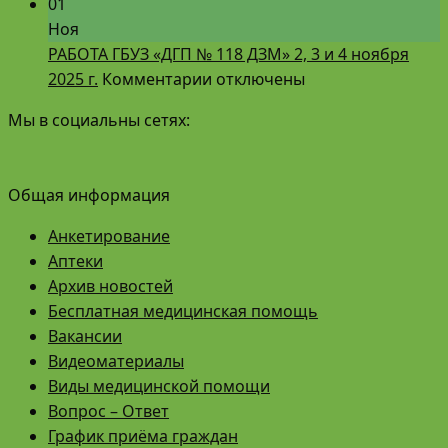
8
записи
№
01
и
РАБОТА
118
Ноя
9
ГБУЗ
ДЗМ»
РАБОТА ГБУЗ «ДГП № 118 ДЗМ» 2, 3 и 4 ноября
марта
к
«ДГП
21,
2025 г.
Комментарии
отключены
2026
записи
№
22
Мы в социальны сетях:
г.
РАБОТА
118
и
ГБУЗ
ДЗМ»
23
«ДГП
С
февраля
Общая информация
№
31.12.2025
2026
118
г.
г.
Анкетирование
ДЗМ»
по
Аптеки
2,
11.01.2026
Архив новостей
3
г.
Бесплатная медицинская помощь
и
Вакансии
4
Видеоматериалы
ноября
Виды медицинской помощи
2025
Вопрос – Ответ
г.
График приёма граждан