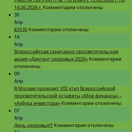
к
14.06.2026 г.
Комментарии
отключены
записи
30
РАБОТА
Апр
к
ГБУЗ
83530
Комментарии
отключены
записи
«ДГП
14
№
Апр
118
Всероссийская санитарно-просветительская
ДЗМ»
к
акция «Диктант здоровья-2026»
Комментарии
с
запи
отключены
12.06.2026
Всер
09
г.
сани
Апр
по
прос
В Москве проходит VIII этап Всероссийской
14.06.2026
акци
просветительской эстафеты «Мои финансы» –
г.
к
«Дик
«Азбука инвестора»
Комментарии
отключены
записи
здор
07
В
Апр
к
Москве
День здоровья!!!
Комментарии
отключены