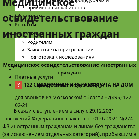
Медицинское
Расписание работы процедурных и
прививочных кабинетов
освидетельствование
Обратиться
Контакты
иностранных граждан
Информация
Родителям
Заявление на прикрепление
Подготовка к исследованиям
Медицинское освидетельствование иностранных
граждан
Платные услуги
?
122 СПРАВОЧНАЯ И ВЫЗОВ ВРАЧА НА ДОМ
(медкомиссия для МВД)
для звонков из Московской области +7(495) 122-
02-21
В связи с вступлением в силу с 29.12.2021
положений Федерального закона от 01.07.2021 №274-
ФЗ иностранным гражданам и лицам без гражданства
(за исключением отдельных категорий), прибывшим в