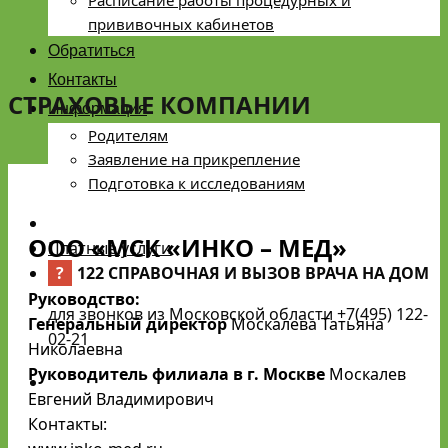
Расписание работы процедурных и
прививочных кабинетов
Обратиться
Контакты
СТРАХОВЫЕ КОМПАНИИ
Информация
Родителям
Заявление на прикрепление
Подготовка к исследованиям
ООО «МСК «ИНКО – МЕД»
Платные услуги
?
122 СПРАВОЧНАЯ И ВЫЗОВ ВРАЧА НА ДОМ
Руководство:
для звонков из Московской области +7(495) 122-
Генеральный директор
Москалева Татьяна
02-21
Николаевна
Руководитель филиала в г. Москве
Москалев
Евгений Владимирович
Контакты: