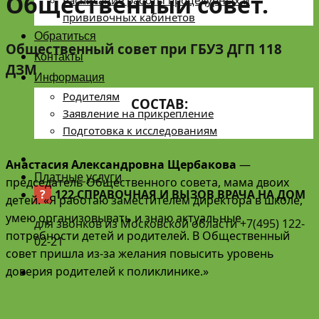
Общественный совет.
Расписание работы процедурных и
прививочных кабинетов
Обратиться
Общественный совет при ГБУЗ ДГП 118
Контакты
ДЗМ
Информация
Родителям
СОСТАВ:
Заявление на прикрепление
Подготовка к исследованиям
Анастасия Александровна Щербакова
—
Платные услуги
председатель Общественного совета, мама двоих
?
122 СПРАВОЧНАЯ И ВЫЗОВ ВРАЧА НА ДОМ
детей. «Я работаю заместителем директора в школе,
умею организовывать и знаю актуальные
для звонков из Московской области +7(495) 122-
потребности детей и родителей. В Общественный
02-21
совет пришла из-за желания повысить уровень
доверия родителей к поликлинике.»